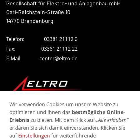
Gesellschaft für Elektro- und Anlagenbau mbH
Carl-Reichstein-Straße 10
14770 Brandenburg
Telefon:
03381 21112 0
Fax:
03381 21112 22
E-Mail:
center@eltro.de
Wir verwenden Cookies um unsere Website zu
optimieren und Ihnen das
bestmögliche Online-
Erlebnis
zu bieten. Mit dem Klick auf
„Alle erlauben“
erklären Sie sich damit einverstanden. Klicken Sie
auf
Einstellungen
für weiterführende